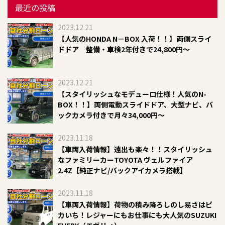
最近の投稿
2023.12.21
【人気のHONDA N－BOX 入荷！！】両側スライ
ドドア 整備・車検2年付きで24,800円～
2023.12.21
​【スタイリッシュなモデューロ仕様！人気のN-
BOX！！】両側電動スライドドア、大型ナビ、バ
ックカメラ付きで月々34,000円～​​
2023.11.18
【車両入荷情報】遠出も楽々！！スタイリッシュ
なファミリーカーTOYOTA ヴェルファイア
2.4Z【純正ナビ/バックアイカメラ搭載】
2023.11.18
【車両入荷情報】荷物の積み降ろしのし易さはピ
カいち！レジャーにもお仕事にも大人気のSUZUKI