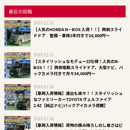
最近の投稿
2023.12.21
【人気のHONDA N－BOX 入荷！！】両側スライ
ドドア 整備・車検2年付きで24,800円～
2023.12.21
​【スタイリッシュなモデューロ仕様！人気のN-
BOX！！】両側電動スライドドア、大型ナビ、バ
ックカメラ付きで月々34,000円～​​
2023.11.18
【車両入荷情報】遠出も楽々！！スタイリッシュ
なファミリーカーTOYOTA ヴェルファイア
2.4Z【純正ナビ/バックアイカメラ搭載】
2023.11.18
【車両入荷情報】荷物の積み降ろしのし易さはピ