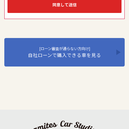
持は、セキュリティシステムの維持・管理体制の整備・社
同意して送信
員教育の徹底などの必要な措置を講じ、安全対策を実行し
個人情報の厳重な管理を行います。当社はこの実現のた
め、ここに個人情報保護方針を定め、全従業員に個人情報
保護の重要性の認識と取組を徹底させることにより、個人
情報保護を推進いたします。
1. 個人情報の取得･利用･提供等について
①個人情報を取得する際は、その利用目的をできる限り明
[ローン審査が通らない方向け]
自社ローンで購入できる車を見る
確に特定し、その目的達成に必要な限度において適法か
つ公正な手段を用い、同意を得て取得します。
②個人情報を利用する際は、本人に明示、通知、または公
表した利用目的の範囲内に限定し、それに反する目的外
利用を行なわないための措置を講じます。
③個人情報を第三者に提供またはその取扱いを委託する際
は、本人が同意を与えた利用目的の範囲内で、適法にこ
れを行います。
2. 安全対策の実施について
個人情報の正確性およびその利用の安全性を確保するた
め、情報セキュリティ対策を始めとする安全措置を構築
し、個人情報への不正アクセス、個人情報の漏洩、滅失ま