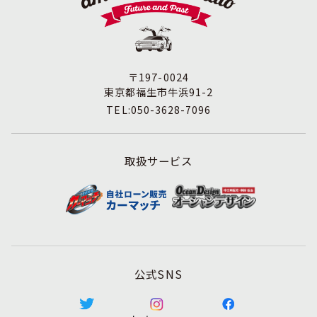
たは毀損等の的確な防止とセキュリティの是正に努めま
す。
3. 苦情および相談等に対する適正な対応について
本人からの苦情および相談があった場合には、適切かつ迅
速に対応いたします。また、個人情報を提供された本人の
〒197-0024
権利を尊重し、本人から自己情報の開示、訂正、削除、ま
東京都福生市牛浜91-2
たは利用もしくは提供の停止等を求められたときは、適法
TEL:050-3628-7096
かつ遅滞なく応じます。
4. 法令・指針・規範の遵守について
適正な個人情報保護の実現のため、個人情報の取扱いに関
取扱サービス
する法令､国が定める指針およびその他の規範を遵守しま
す。
5. 個人情報保護マネジメントシステムの継続的改善につい
て
個人情報保護マネジメントシステムの運用状況について定
期的に監査し、それを維持し、継続的に改善し、個人情報
の保護水準の向上を図ります。
公式SNS
個人情報に関するお問合わせ窓口
株式会社アミテス 個人情報保護担当