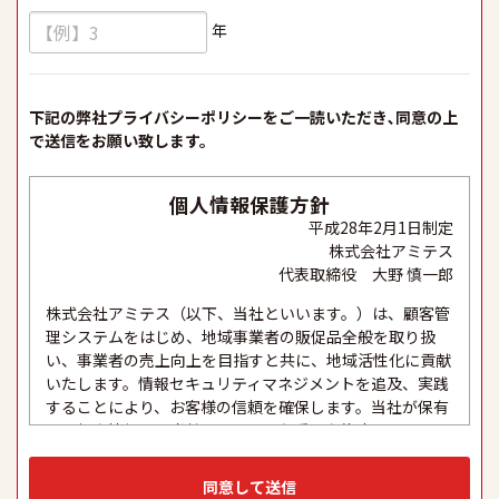
年
下記の弊社プライバシーポリシーをご一読いただき､同意の上
で送信をお願い致します。
個人情報保護方針
平成28年2月1日制定
株式会社アミテス
代表取締役 大野 慎一郎
株式会社アミテス（以下、当社といいます。）は、顧客管
理システムをはじめ、地域事業者の販促品全般を取り扱
い、事業者の売上向上を目指すと共に、地域活性化に貢献
いたします。情報セキュリティマネジメントを追及、実践
することにより、お客様の信頼を確保します。当社が保有
する個人情報は、当社にとって最も重要な資産の一つであ
り、これらの適正な取り扱い、及び厳格な保護と適切な維
持は、セキュリティシステムの維持・管理体制の整備・社
同意して送信