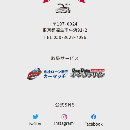
す。
3. 苦情および相談等に対する適正な対応について
本人からの苦情および相談があった場合には、適切かつ迅
速に対応いたします。また、個人情報を提供された本人の
〒197-0024
権利を尊重し、本人から自己情報の開示、訂正、削除、ま
東京都福生市牛浜91-2
たは利用もしくは提供の停止等を求められたときは、適法
TEL:050-3628-7096
かつ遅滞なく応じます。
4. 法令・指針・規範の遵守について
適正な個人情報保護の実現のため、個人情報の取扱いに関
取扱サービス
する法令､国が定める指針およびその他の規範を遵守しま
す。
5. 個人情報保護マネジメントシステムの継続的改善につい
て
個人情報保護マネジメントシステムの運用状況について定
期的に監査し、それを維持し、継続的に改善し、個人情報
の保護水準の向上を図ります。
公式SNS
個人情報に関するお問合わせ窓口
株式会社アミテス 個人情報保護担当
TEL:042-513-0345