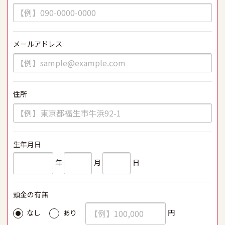
メールアドレス
必須
住所
必須
生年月日
必須
年
月
日
頭金の有無
必須
円
なし
あり