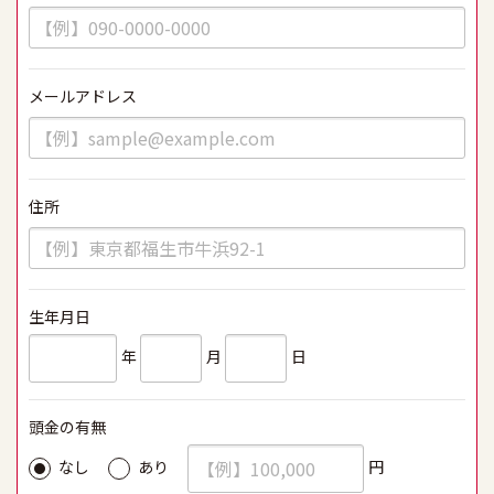
メールアドレス
必須
住所
必須
生年月日
必須
年
月
日
頭金の有無
必須
円
なし
あり