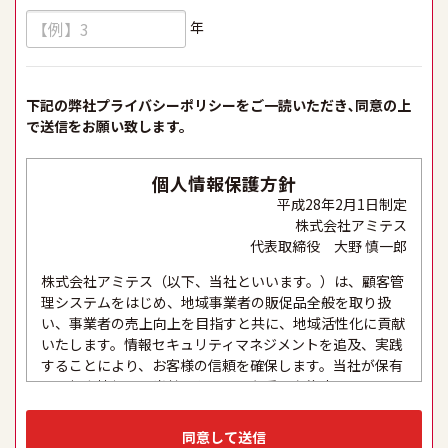
年
下記の弊社プライバシーポリシーをご一読いただき､同意の上
で送信をお願い致します。
個人情報保護方針
平成28年2月1日制定
株式会社アミテス
代表取締役 大野 慎一郎
株式会社アミテス（以下、当社といいます。）は、顧客管
理システムをはじめ、地域事業者の販促品全般を取り扱
い、事業者の売上向上を目指すと共に、地域活性化に貢献
いたします。情報セキュリティマネジメントを追及、実践
することにより、お客様の信頼を確保します。当社が保有
する個人情報は、当社にとって最も重要な資産の一つであ
り、これらの適正な取り扱い、及び厳格な保護と適切な維
持は、セキュリティシステムの維持・管理体制の整備・社
同意して送信