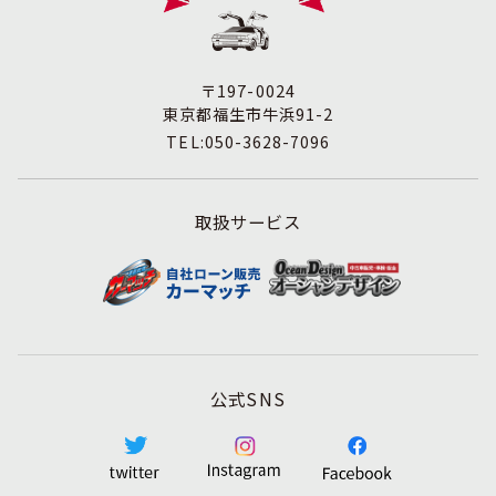
す。
3. 苦情および相談等に対する適正な対応について
本人からの苦情および相談があった場合には、適切かつ迅
速に対応いたします。また、個人情報を提供された本人の
〒197-0024
権利を尊重し、本人から自己情報の開示、訂正、削除、ま
東京都福生市牛浜91-2
たは利用もしくは提供の停止等を求められたときは、適法
TEL:050-3628-7096
かつ遅滞なく応じます。
4. 法令・指針・規範の遵守について
適正な個人情報保護の実現のため、個人情報の取扱いに関
取扱サービス
する法令､国が定める指針およびその他の規範を遵守しま
す。
5. 個人情報保護マネジメントシステムの継続的改善につい
て
個人情報保護マネジメントシステムの運用状況について定
期的に監査し、それを維持し、継続的に改善し、個人情報
の保護水準の向上を図ります。
公式SNS
個人情報に関するお問合わせ窓口
株式会社アミテス 個人情報保護担当
TEL:042-513-0345