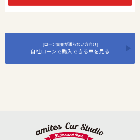
員教育の徹底などの必要な措置を講じ、安全対策を実行し
個人情報の厳重な管理を行います。当社はこの実現のた
め、ここに個人情報保護方針を定め、全従業員に個人情報
保護の重要性の認識と取組を徹底させることにより、個人
情報保護を推進いたします。
1. 個人情報の取得･利用･提供等について
①個人情報を取得する際は、その利用目的をできる限り明
[ローン審査が通らない方向け]
自社ローンで購入できる車を見る
確に特定し、その目的達成に必要な限度において適法か
つ公正な手段を用い、同意を得て取得します。
②個人情報を利用する際は、本人に明示、通知、または公
表した利用目的の範囲内に限定し、それに反する目的外
利用を行なわないための措置を講じます。
③個人情報を第三者に提供またはその取扱いを委託する際
は、本人が同意を与えた利用目的の範囲内で、適法にこ
れを行います。
2. 安全対策の実施について
個人情報の正確性およびその利用の安全性を確保するた
め、情報セキュリティ対策を始めとする安全措置を構築
し、個人情報への不正アクセス、個人情報の漏洩、滅失ま
たは毀損等の的確な防止とセキュリティの是正に努めま