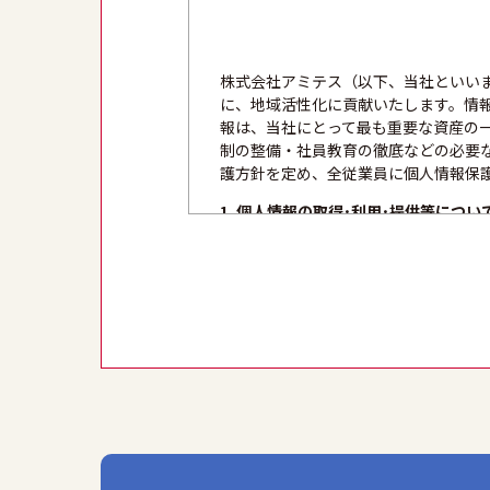
株式会社アミテス（以下、当社といい
に、地域活性化に貢献いたします。情
報は、当社にとって最も重要な資産の
制の整備・社員教育の徹底などの必要
護方針を定め、全従業員に個人情報保
1. 個人情報の取得･利用･提供等につい
①個人情報を取得する際は、その利用
得します。
②個人情報を利用する際は、本人に明
ます。
③個人情報を第三者に提供またはその
2. 安全対策の実施について
個人情報の正確性およびその利用の安
情報の漏洩、滅失または毀損等の的確
3. 苦情および相談等に対する適正な対
本人からの苦情および相談があった場