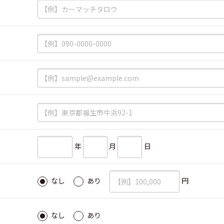
必須
必須
必須
必須
必須
年
月
日
必須
円
なし
あり
必須
なし
あり