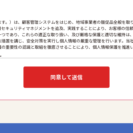
ます。）は、顧客管理システムをはじめ、地域事業者の販促品全般を取
報セキュリティマネジメントを追及、実践することにより、お客様の信
一つであり、これらの適正な取り扱い、及び厳格な保護と適切な維持は
な措置を講じ、安全対策を実行し個人情報の厳重な管理を行います。当
護の重要性の認識と取組を徹底させることにより、個人情報保護を推進
て
目的をできる限り明確に特定し、その目的達成に必要な限度において適
示、通知、または公表した利用目的の範囲内に限定し、それに反する目
同意して送信
取扱いを委託する際は、本人が同意を与えた利用目的の範囲内で、適法
全性を確保するため、情報セキュリティ対策を始めとする安全措置を構
な防止とセキュリティの是正に努めます。
応について
合には、適切かつ迅速に対応いたします。また、個人情報を提供された