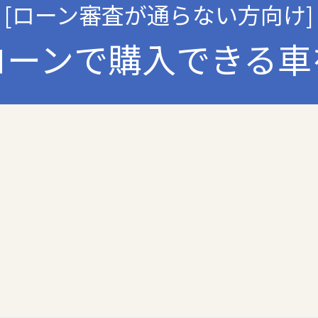
くは提供の停止等を求められたときは、適法かつ遅滞なく応じます。
[ローン審査が通らない方向け]
ローンで購入できる車
人情報の取扱いに関する法令､国が定める指針およびその他の規範を遵守
ムの継続的改善について
運用状況について定期的に監査し、それを維持し、継続的に改善し、個
個人情報の取扱いについて
び連絡先