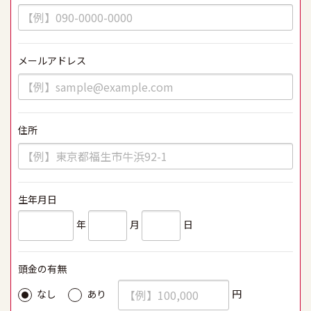
メールアドレス
必須
住所
必須
生年月日
必須
年
月
日
頭金の有無
必須
円
なし
あり