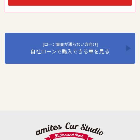
員教育の徹底などの必要な措置を講じ、安全対策を実行し
個人情報の厳重な管理を行います。当社はこの実現のた
め、ここに個人情報保護方針を定め、全従業員に個人情報
保護の重要性の認識と取組を徹底させることにより、個人
情報保護を推進いたします。
1. 個人情報の取得･利用･提供等について
①個人情報を取得する際は、その利用目的をできる限り明
[ローン審査が通らない方向け]
自社ローンで購入できる車を見る
確に特定し、その目的達成に必要な限度において適法か
つ公正な手段を用い、同意を得て取得します。
②個人情報を利用する際は、本人に明示、通知、または公
表した利用目的の範囲内に限定し、それに反する目的外
利用を行なわないための措置を講じます。
③個人情報を第三者に提供またはその取扱いを委託する際
は、本人が同意を与えた利用目的の範囲内で、適法にこ
れを行います。
2. 安全対策の実施について
個人情報の正確性およびその利用の安全性を確保するた
め、情報セキュリティ対策を始めとする安全措置を構築
し、個人情報への不正アクセス、個人情報の漏洩、滅失ま
たは毀損等の的確な防止とセキュリティの是正に努めま