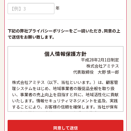
年
下記の弊社プライバシーポリシーをご一読いただき､同意の上
で送信をお願い致します。
個人情報保護方針
平成28年2月1日制定
株式会社アミテス
代表取締役 大野 慎一郎
株式会社アミテス（以下、当社といいます。）は、顧客管
理システムをはじめ、地域事業者の販促品全般を取り扱
い、事業者の売上向上を目指すと共に、地域活性化に貢献
いたします。情報セキュリティマネジメントを追及、実践
することにより、お客様の信頼を確保します。当社が保有
する個人情報は、当社にとって最も重要な資産の一つであ
り、これらの適正な取り扱い、及び厳格な保護と適切な維
持は、セキュリティシステムの維持・管理体制の整備・社
同意して送信