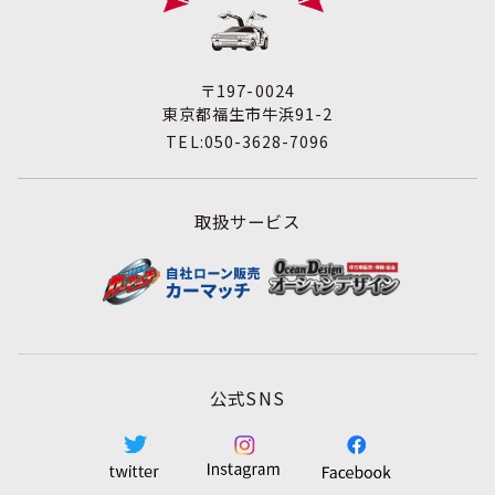
す。
3. 苦情および相談等に対する適正な対応について
本人からの苦情および相談があった場合には、適切かつ迅
速に対応いたします。また、個人情報を提供された本人の
〒197-0024
権利を尊重し、本人から自己情報の開示、訂正、削除、ま
東京都福生市牛浜91-2
たは利用もしくは提供の停止等を求められたときは、適法
TEL:050-3628-7096
かつ遅滞なく応じます。
4. 法令・指針・規範の遵守について
適正な個人情報保護の実現のため、個人情報の取扱いに関
取扱サービス
する法令､国が定める指針およびその他の規範を遵守しま
す。
5. 個人情報保護マネジメントシステムの継続的改善につい
て
個人情報保護マネジメントシステムの運用状況について定
期的に監査し、それを維持し、継続的に改善し、個人情報
の保護水準の向上を図ります。
公式SNS
個人情報に関するお問合わせ窓口
株式会社アミテス 個人情報保護担当
TEL:042-513-0345