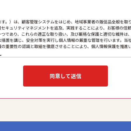
ます。）は、顧客管理システムをはじめ、地域事業者の販促品全般を取
報セキュリティマネジメントを追及、実践することにより、お客様の信
一つであり、これらの適正な取り扱い、及び厳格な保護と適切な維持は
な措置を講じ、安全対策を実行し個人情報の厳重な管理を行います。当
護の重要性の認識と取組を徹底させることにより、個人情報保護を推進
て
目的をできる限り明確に特定し、その目的達成に必要な限度において適
示、通知、または公表した利用目的の範囲内に限定し、それに反する目
同意して送信
取扱いを委託する際は、本人が同意を与えた利用目的の範囲内で、適法
全性を確保するため、情報セキュリティ対策を始めとする安全措置を構
な防止とセキュリティの是正に努めます。
応について
合には、適切かつ迅速に対応いたします。また、個人情報を提供された