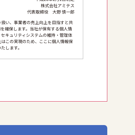
株式会社アミテス
代表取締役 大野 慎一郎
り扱い、事業者の売上向上を目指すと共
頼を確保します。当社が保有する個人情
、セキュリティシステムの維持・管理体
社はこの実現のため、ここに個人情報保
いたします。
法かつ公正な手段を用い、同意を得て取
的外利用を行なわないための措置を講じ
にこれを行います。
築し、個人情報への不正アクセス、個人
本人の権利を尊重し、本人から自己情報