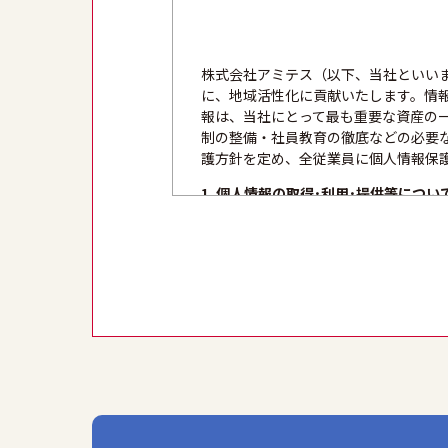
株式会社アミテス（以下、当社といい
に、地域活性化に貢献いたします。情
報は、当社にとって最も重要な資産の
制の整備・社員教育の徹底などの必要
護方針を定め、全従業員に個人情報保
1. 個人情報の取得･利用･提供等につい
①個人情報を取得する際は、その利用
得します。
②個人情報を利用する際は、本人に明
ます。
③個人情報を第三者に提供またはその
2. 安全対策の実施について
個人情報の正確性およびその利用の安
情報の漏洩、滅失または毀損等の的確
3. 苦情および相談等に対する適正な対
本人からの苦情および相談があった場