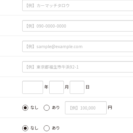
必須
必須
必須
必須
必須
年
月
日
必須
円
なし
あり
必須
なし
あり