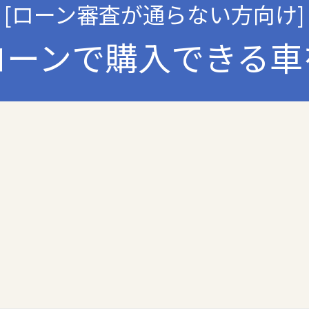
くは提供の停止等を求められたときは、適法かつ遅滞なく応じます。
[ローン審査が通らない方向け]
ローンで購入できる車
人情報の取扱いに関する法令､国が定める指針およびその他の規範を遵守
ムの継続的改善について
運用状況について定期的に監査し、それを維持し、継続的に改善し、個
個人情報の取扱いについて
び連絡先