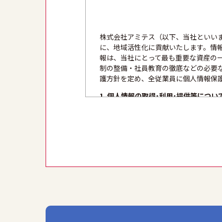
株式会社アミテス（以下、当社といい
に、地域活性化に貢献いたします。情
報は、当社にとって最も重要な資産の
制の整備・社員教育の徹底などの必要
護方針を定め、全従業員に個人情報保
1. 個人情報の取得･利用･提供等につい
①個人情報を取得する際は、その利用
得します。
②個人情報を利用する際は、本人に明
ます。
③個人情報を第三者に提供またはその
2. 安全対策の実施について
個人情報の正確性およびその利用の安
情報の漏洩、滅失または毀損等の的確
3. 苦情および相談等に対する適正な対
本人からの苦情および相談があった場