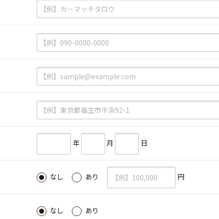
必須
必須
必須
必須
必須
年
月
日
必須
円
なし
あり
必須
なし
あり