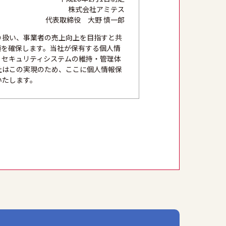
株式会社アミテス
代表取締役 大野 慎一郎
り扱い、事業者の売上向上を目指すと共
頼を確保します。当社が保有する個人情
、セキュリティシステムの維持・管理体
社はこの実現のため、ここに個人情報保
いたします。
法かつ公正な手段を用い、同意を得て取
的外利用を行なわないための措置を講じ
にこれを行います。
築し、個人情報への不正アクセス、個人
本人の権利を尊重し、本人から自己情報