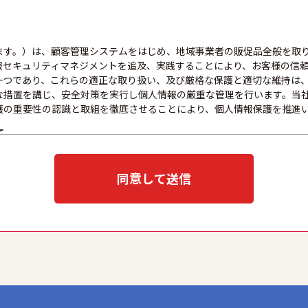
ます。）は、顧客管理システムをはじめ、地域事業者の販促品全般を取
報セキュリティマネジメントを追及、実践することにより、お客様の信
一つであり、これらの適正な取り扱い、及び厳格な保護と適切な維持は
な措置を講じ、安全対策を実行し個人情報の厳重な管理を行います。当
護の重要性の認識と取組を徹底させることにより、個人情報保護を推進
て
目的をできる限り明確に特定し、その目的達成に必要な限度において適
示、通知、または公表した利用目的の範囲内に限定し、それに反する目
同意して送信
取扱いを委託する際は、本人が同意を与えた利用目的の範囲内で、適法
全性を確保するため、情報セキュリティ対策を始めとする安全措置を構
な防止とセキュリティの是正に努めます。
応について
合には、適切かつ迅速に対応いたします。また、個人情報を提供された