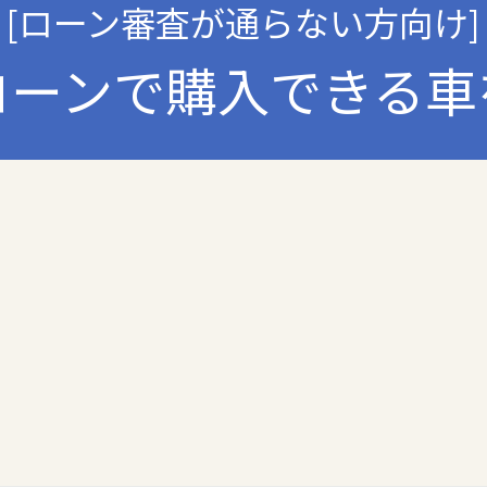
くは提供の停止等を求められたときは、適法かつ遅滞なく応じます。
[ローン審査が通らない方向け]
ローンで購入できる車
人情報の取扱いに関する法令､国が定める指針およびその他の規範を遵守
ムの継続的改善について
運用状況について定期的に監査し、それを維持し、継続的に改善し、個
個人情報の取扱いについて
び連絡先