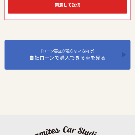
持は、セキュリティシステムの維持・管理体制の整備・社
同意して送信
員教育の徹底などの必要な措置を講じ、安全対策を実行し
個人情報の厳重な管理を行います。当社はこの実現のた
め、ここに個人情報保護方針を定め、全従業員に個人情報
保護の重要性の認識と取組を徹底させることにより、個人
情報保護を推進いたします。
1. 個人情報の取得･利用･提供等について
①個人情報を取得する際は、その利用目的をできる限り明
[ローン審査が通らない方向け]
自社ローンで購入できる車を見る
確に特定し、その目的達成に必要な限度において適法か
つ公正な手段を用い、同意を得て取得します。
②個人情報を利用する際は、本人に明示、通知、または公
表した利用目的の範囲内に限定し、それに反する目的外
利用を行なわないための措置を講じます。
③個人情報を第三者に提供またはその取扱いを委託する際
は、本人が同意を与えた利用目的の範囲内で、適法にこ
れを行います。
2. 安全対策の実施について
個人情報の正確性およびその利用の安全性を確保するた
め、情報セキュリティ対策を始めとする安全措置を構築
し、個人情報への不正アクセス、個人情報の漏洩、滅失ま