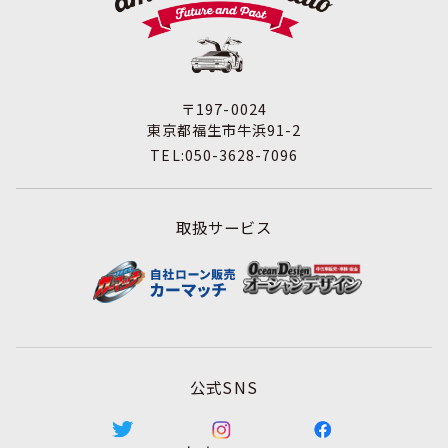
たは毀損等の的確な防止とセキュリティの是正に努めま
す。
3. 苦情および相談等に対する適正な対応について
本人からの苦情および相談があった場合には、適切かつ迅
速に対応いたします。また、個人情報を提供された本人の
〒197-0024
権利を尊重し、本人から自己情報の開示、訂正、削除、ま
東京都福生市牛浜91-2
たは利用もしくは提供の停止等を求められたときは、適法
TEL:050-3628-7096
かつ遅滞なく応じます。
4. 法令・指針・規範の遵守について
適正な個人情報保護の実現のため、個人情報の取扱いに関
取扱サービス
する法令､国が定める指針およびその他の規範を遵守しま
す。
5. 個人情報保護マネジメントシステムの継続的改善につい
て
個人情報保護マネジメントシステムの運用状況について定
期的に監査し、それを維持し、継続的に改善し、個人情報
の保護水準の向上を図ります。
公式SNS
個人情報に関するお問合わせ窓口
株式会社アミテス 個人情報保護担当