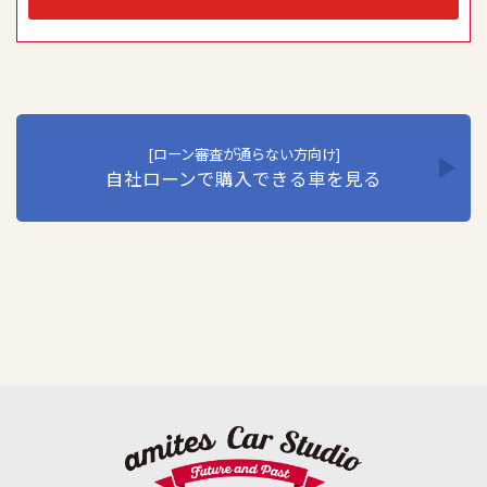
員教育の徹底などの必要な措置を講じ、安全対策を実行し
個人情報の厳重な管理を行います。当社はこの実現のた
め、ここに個人情報保護方針を定め、全従業員に個人情報
保護の重要性の認識と取組を徹底させることにより、個人
情報保護を推進いたします。
1. 個人情報の取得･利用･提供等について
①個人情報を取得する際は、その利用目的をできる限り明
[ローン審査が通らない方向け]
自社ローンで購入できる車を見る
確に特定し、その目的達成に必要な限度において適法か
つ公正な手段を用い、同意を得て取得します。
②個人情報を利用する際は、本人に明示、通知、または公
表した利用目的の範囲内に限定し、それに反する目的外
利用を行なわないための措置を講じます。
③個人情報を第三者に提供またはその取扱いを委託する際
は、本人が同意を与えた利用目的の範囲内で、適法にこ
れを行います。
2. 安全対策の実施について
個人情報の正確性およびその利用の安全性を確保するた
め、情報セキュリティ対策を始めとする安全措置を構築
し、個人情報への不正アクセス、個人情報の漏洩、滅失ま
たは毀損等の的確な防止とセキュリティの是正に努めま