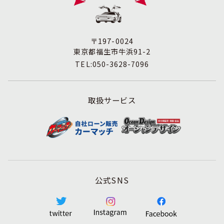
す。
3. 苦情および相談等に対する適正な対応について
本人からの苦情および相談があった場合には、適切かつ迅
速に対応いたします。また、個人情報を提供された本人の
〒197-0024
権利を尊重し、本人から自己情報の開示、訂正、削除、ま
東京都福生市牛浜91-2
たは利用もしくは提供の停止等を求められたときは、適法
TEL:050-3628-7096
かつ遅滞なく応じます。
4. 法令・指針・規範の遵守について
適正な個人情報保護の実現のため、個人情報の取扱いに関
取扱サービス
する法令､国が定める指針およびその他の規範を遵守しま
す。
5. 個人情報保護マネジメントシステムの継続的改善につい
て
個人情報保護マネジメントシステムの運用状況について定
期的に監査し、それを維持し、継続的に改善し、個人情報
の保護水準の向上を図ります。
公式SNS
個人情報に関するお問合わせ窓口
株式会社アミテス 個人情報保護担当
TEL:042-513-0345