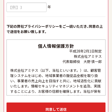
年
下記の弊社プライバシーポリシーをご一読いただき､同意の上
で送信をお願い致します。
個人情報保護方針
平成28年2月1日制定
株式会社アミテス
代表取締役 大野 慎一郎
株式会社アミテス（以下、当社といいます。）は、顧客管
理システムをはじめ、地域事業者の販促品全般を取り扱
い、事業者の売上向上を目指すと共に、地域活性化に貢献
いたします。情報セキュリティマネジメントを追及、実践
することにより、お客様の信頼を確保します。当社が保有
する個人情報は、当社にとって最も重要な資産の一つであ
り、これらの適正な取り扱い、及び厳格な保護と適切な維
持は、セキュリティシステムの維持・管理体制の整備・社
同意して送信