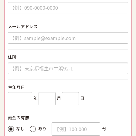
メールアドレス
必須
住所
必須
生年月日
必須
年
月
日
頭金の有無
必須
円
なし
あり