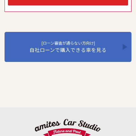
員教育の徹底などの必要な措置を講じ、安全対策を実行し
個人情報の厳重な管理を行います。当社はこの実現のた
め、ここに個人情報保護方針を定め、全従業員に個人情報
保護の重要性の認識と取組を徹底させることにより、個人
情報保護を推進いたします。
1. 個人情報の取得･利用･提供等について
①個人情報を取得する際は、その利用目的をできる限り明
[ローン審査が通らない方向け]
自社ローンで購入できる車を見る
確に特定し、その目的達成に必要な限度において適法か
つ公正な手段を用い、同意を得て取得します。
②個人情報を利用する際は、本人に明示、通知、または公
表した利用目的の範囲内に限定し、それに反する目的外
利用を行なわないための措置を講じます。
③個人情報を第三者に提供またはその取扱いを委託する際
は、本人が同意を与えた利用目的の範囲内で、適法にこ
れを行います。
2. 安全対策の実施について
個人情報の正確性およびその利用の安全性を確保するた
め、情報セキュリティ対策を始めとする安全措置を構築
し、個人情報への不正アクセス、個人情報の漏洩、滅失ま
たは毀損等の的確な防止とセキュリティの是正に努めま