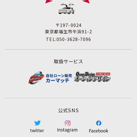
す。
3. 苦情および相談等に対する適正な対応について
本人からの苦情および相談があった場合には、適切かつ迅
速に対応いたします。また、個人情報を提供された本人の
〒197-0024
権利を尊重し、本人から自己情報の開示、訂正、削除、ま
東京都福生市牛浜91-2
たは利用もしくは提供の停止等を求められたときは、適法
TEL:050-3628-7096
かつ遅滞なく応じます。
4. 法令・指針・規範の遵守について
適正な個人情報保護の実現のため、個人情報の取扱いに関
取扱サービス
する法令､国が定める指針およびその他の規範を遵守しま
す。
5. 個人情報保護マネジメントシステムの継続的改善につい
て
個人情報保護マネジメントシステムの運用状況について定
期的に監査し、それを維持し、継続的に改善し、個人情報
の保護水準の向上を図ります。
公式SNS
個人情報に関するお問合わせ窓口
株式会社アミテス 個人情報保護担当
TEL:042-513-0345