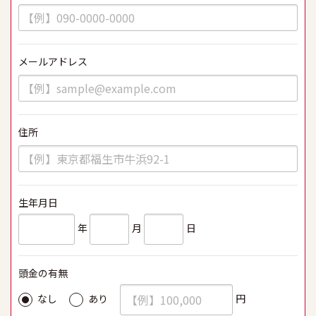
メールアドレス
必須
住所
必須
生年月日
必須
年
月
日
頭金の有無
必須
円
なし
あり