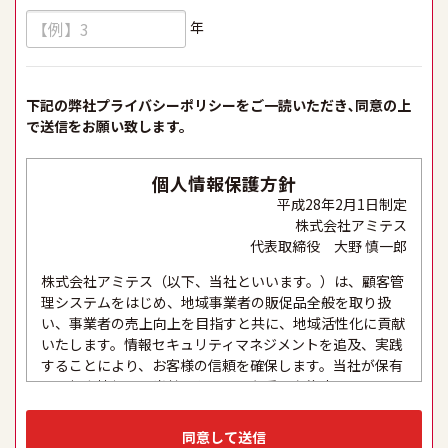
年
下記の弊社プライバシーポリシーをご一読いただき､同意の上
で送信をお願い致します。
個人情報保護方針
平成28年2月1日制定
株式会社アミテス
代表取締役 大野 慎一郎
株式会社アミテス（以下、当社といいます。）は、顧客管
理システムをはじめ、地域事業者の販促品全般を取り扱
い、事業者の売上向上を目指すと共に、地域活性化に貢献
いたします。情報セキュリティマネジメントを追及、実践
することにより、お客様の信頼を確保します。当社が保有
する個人情報は、当社にとって最も重要な資産の一つであ
り、これらの適正な取り扱い、及び厳格な保護と適切な維
持は、セキュリティシステムの維持・管理体制の整備・社
同意して送信