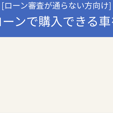
くは提供の停止等を求められたときは、適法かつ遅滞なく応じます。
[ローン審査が通らない方向け]
ローンで購入できる車
人情報の取扱いに関する法令､国が定める指針およびその他の規範を遵守
ムの継続的改善について
運用状況について定期的に監査し、それを維持し、継続的に改善し、個
個人情報の取扱いについて
び連絡先