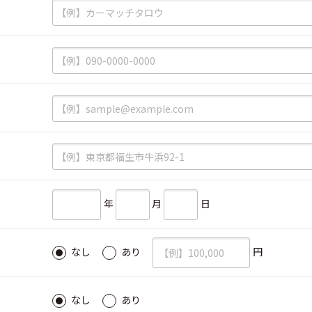
必須
必須
必須
必須
必須
年
月
日
必須
円
なし
あり
必須
なし
あり