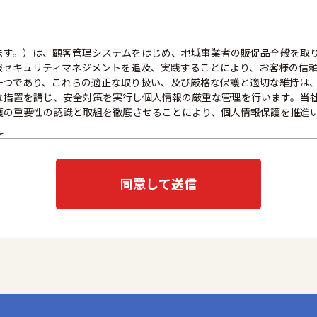
ます。）は、顧客管理システムをはじめ、地域事業者の販促品全般を取
報セキュリティマネジメントを追及、実践することにより、お客様の信
一つであり、これらの適正な取り扱い、及び厳格な保護と適切な維持は
な措置を講じ、安全対策を実行し個人情報の厳重な管理を行います。当
護の重要性の認識と取組を徹底させることにより、個人情報保護を推進
て
目的をできる限り明確に特定し、その目的達成に必要な限度において適
示、通知、または公表した利用目的の範囲内に限定し、それに反する目
同意して送信
取扱いを委託する際は、本人が同意を与えた利用目的の範囲内で、適法
全性を確保するため、情報セキュリティ対策を始めとする安全措置を構
な防止とセキュリティの是正に努めます。
応について
合には、適切かつ迅速に対応いたします。また、個人情報を提供された