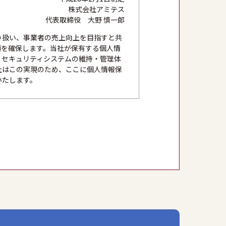
株式会社アミテス
代表取締役 大野 慎一郎
り扱い、事業者の売上向上を目指すと共
頼を確保します。当社が保有する個人情
、セキュリティシステムの維持・管理体
社はこの実現のため、ここに個人情報保
いたします。
法かつ公正な手段を用い、同意を得て取
的外利用を行なわないための措置を講じ
にこれを行います。
築し、個人情報への不正アクセス、個人
本人の権利を尊重し、本人から自己情報