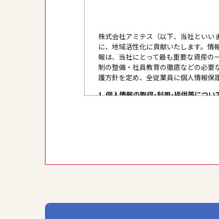
株式会社アミテス（以下、当社といい
に、地域活性化に貢献いたします。情
報は、当社にとって最も重要な資産の
制の整備・社員教育の徹底などの必要
護方針を定め、全従業員に個人情報保
1. 個人情報の取得･利用･提供等につい
①個人情報を取得する際は、その利用
得します。
②個人情報を利用する際は、本人に明
ます。
③個人情報を第三者に提供またはその
2. 安全対策の実施について
個人情報の正確性およびその利用の安
情報の漏洩、滅失または毀損等の的確
3. 苦情および相談等に対する適正な対
本人からの苦情および相談があった場