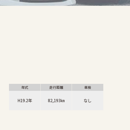
年式
走行距離
車検
H19.2年
82,193㎞
なし