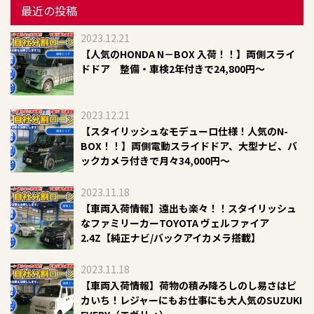
最近の投稿
2023.12.21
【人気のHONDA N－BOX 入荷！！】両側スライ
ドドア 整備・車検2年付きで24,800円～
2023.12.21
​【スタイリッシュなモデューロ仕様！人気のN-
BOX！！】両側電動スライドドア、大型ナビ、バ
ックカメラ付きで月々34,000円～​​
2023.11.18
【車両入荷情報】遠出も楽々！！スタイリッシュ
なファミリーカーTOYOTA ヴェルファイア
2.4Z【純正ナビ/バックアイカメラ搭載】
2023.11.18
【車両入荷情報】荷物の積み降ろしのし易さはピ
カいち！レジャーにもお仕事にも大人気のSUZUKI